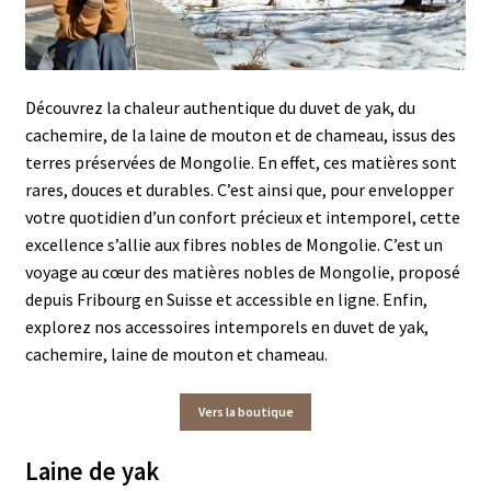
FAQ
Découvrez la chaleur authentique du duvet de yak, du
Livraison & retour
cachemire, de la laine de mouton et de chameau, issus des
terres préservées de Mongolie. En effet, ces matières sont
Mon compte
rares, douces et durables. C’est ainsi que, pour envelopper
votre quotidien d’un confort précieux et intemporel, cette
Panier
excellence s’allie aux fibres nobles de Mongolie. C’est un
voyage au cœur des matières nobles de Mongolie, proposé
Politique de confidentialité
depuis Fribourg en Suisse et accessible en ligne. Enfin,
explorez nos accessoires intemporels en duvet de yak,
Validation de la commande
cachemire, laine de mouton et chameau.
Vous pouvez payer avec TWINT maintenant
Vers la boutique
Laine de yak