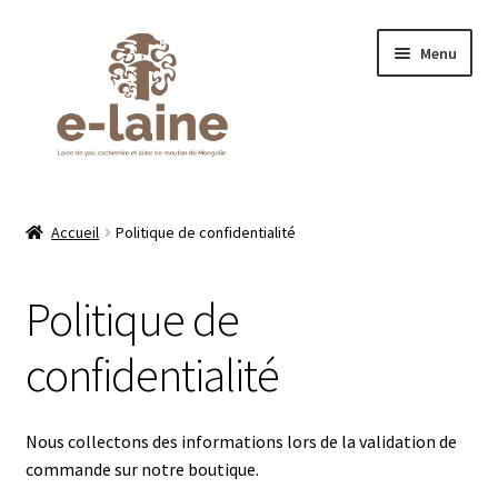
Aller
Aller
Menu
à
au
la
contenu
navigation
Accueil
Accueil
Politique de confidentialité
Boutique
Politique de
À propos de moi
confidentialité
Blog
Conseils d’entretien
Nous collectons des informations lors de la validation de
commande sur notre boutique.
Contact