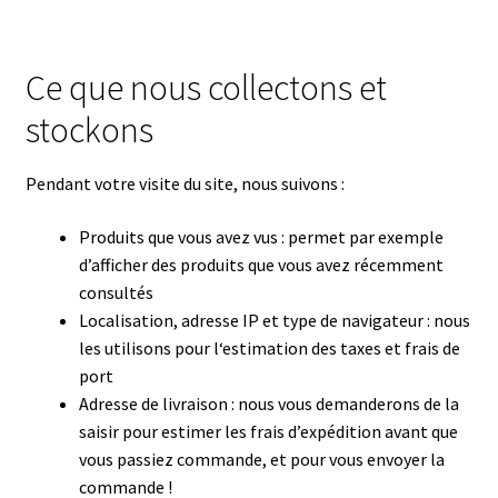
FAQ
Ce que nous collectons et
Livraison & retour
stockons
Mon compte
Pendant votre visite du site, nous suivons :
Panier
Produits que vous avez vus : permet par exemple
d’afficher des produits que vous avez récemment
consultés
Politique de confidentialité
Localisation, adresse IP et type de navigateur : nous
les utilisons pour l‘estimation des taxes et frais de
Validation de la commande
port
Adresse de livraison : nous vous demanderons de la
Vous pouvez payer avec TWINT maintenant
saisir pour estimer les frais d’expédition avant que
vous passiez commande, et pour vous envoyer la
commande !