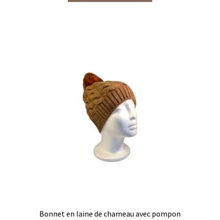
a
plusieurs
variations.
Les
options
peuvent
être
choisies
sur
la
page
du
produit
Bonnet en laine de chameau avec pompon