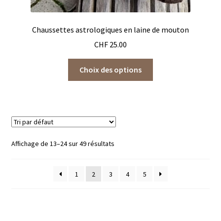
Chaussettes astrologiques en laine de mouton
CHF
25.00
Ce
Choix des options
produit
a
plusieurs
variations.
Les
options
Affichage de 13–24 sur 49 résultats
peuvent
être
1
2
3
4
5
choisies
sur
la
page