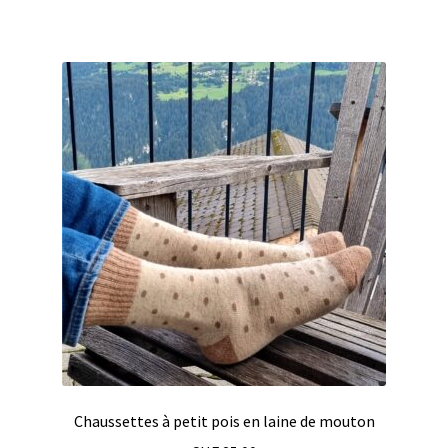
a
à
plusieurs
CHF 145.00
variations.
Les
options
peuvent
être
choisies
sur
la
page
du
produit
Chaussettes à petit pois en laine de mouton