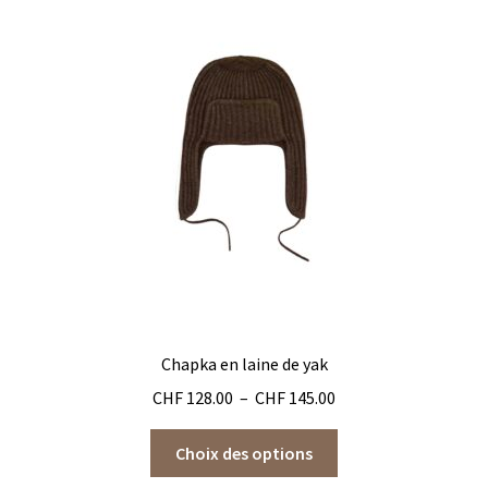
Chapka en laine de yak
Plage
CHF
128.00
–
CHF
145.00
de
Ce
prix :
Choix des options
produit
CHF 128.00