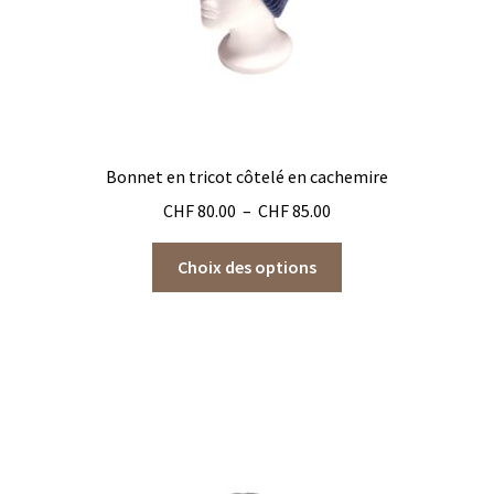
du
produit
Bonnet en tricot côtelé en cachemire
Plage
CHF
80.00
–
CHF
85.00
de
Ce
prix :
Choix des options
produit
CHF 80.00
a
à
plusieurs
CHF 85.00
variations.
Les
options
peuvent
être