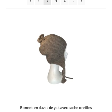
1
2
3
4
5
FAQ
Livraison & retour
Mon compte
Panier
Politique de confidentialité
Validation de la commande
Vous pouvez payer avec TWINT maintenant
Bonnet en duvet de yak avec cache oreilles