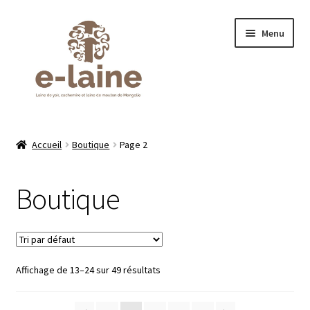
Aller
Aller
Menu
à
au
la
contenu
navigation
Accueil
Accueil
Boutique
Page 2
Boutique
Boutique
À propos de moi
Blog
Affichage de 13–24 sur 49 résultats
Conseils d’entretien
Contact