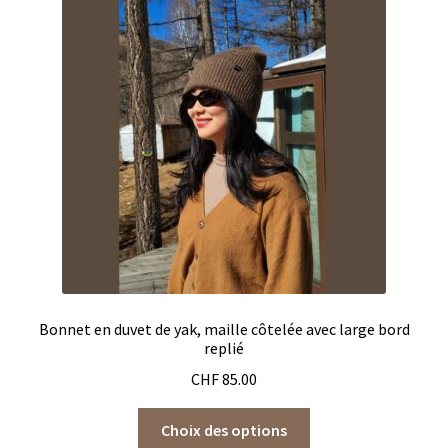
options
peuvent
être
choisies
sur
la
page
du
produit
Bonnet en duvet de yak, maille côtelée avec large bord
replié
CHF
85.00
Ce
Choix des options
produit