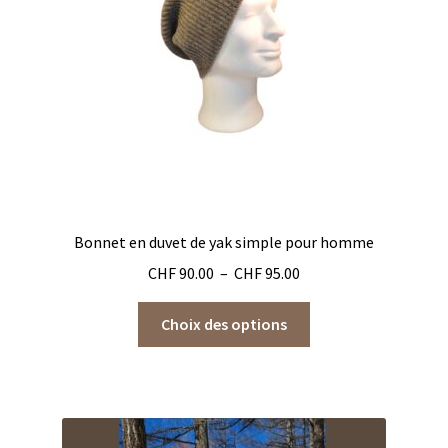
Bonnet en duvet de yak simple pour homme
Plage
CHF
90.00
–
CHF
95.00
de
Ce
prix :
Choix des options
produit
CHF 90.00
a
à
plusieurs
CHF 95.00
variations.
Les