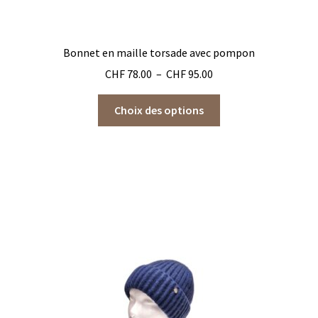
Bonnet en maille torsade avec pompon
Plage
CHF
78.00
–
CHF
95.00
de
Ce
prix :
Choix des options
produit
CHF 78.00
a
à
plusieurs
CHF 95.00
variations.
Les
options
peuvent
être
choisies
sur
la
page