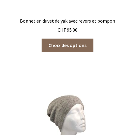
Bonnet en duvet de yak avec revers et pompon
CHF
95.00
Ce
Choix des options
produit
a
plusieurs
variations.
Les
options
peuvent
être
choisies
sur
la
page