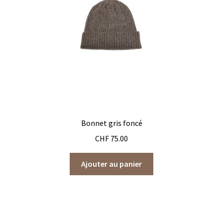
choisies
sur
la
page
du
produit
Bonnet gris foncé
CHF
75.00
Ajouter au panier